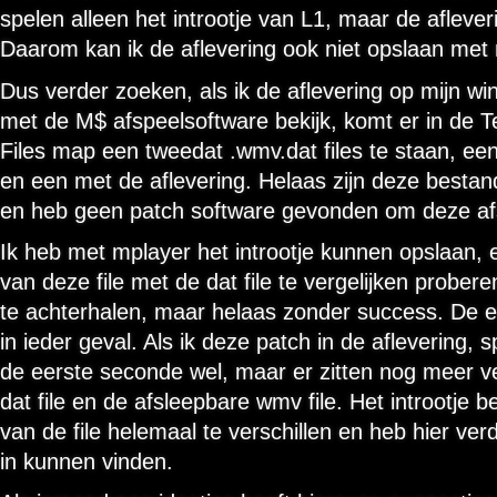
spelen alleen het introotje van L1, maar de afleveri
Daarom kan ik de aflevering ook niet opslaan met
Dus verder zoeken, als ik de aflevering op mijn 
met de M$ afspeelsoftware bekijk, komt er in de T
Files map een tweedat .wmv.dat files te staan, eent
en een met de aflevering. Helaas zijn deze bestan
en heb geen patch software gevonden om deze af
Ik heb met mplayer het introotje kunnen opslaan,
van deze file met de dat file te vergelijken probere
te achterhalen, maar helaas zonder success. De ee
in ieder geval. Als ik deze patch in de aflevering, s
de eerste seconde wel, maar er zitten nog meer ve
dat file en de afsleepbare wmv file. Het introotje be
van de file helemaal te verschillen en heb hier ver
in kunnen vinden.