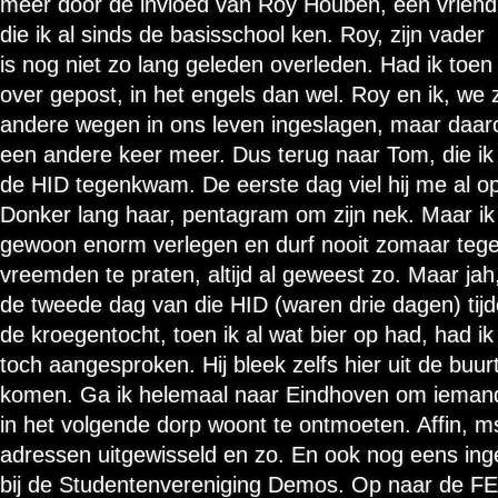
meer door de invloed van Roy Houben, een vriend
die ik al sinds de basisschool ken. Roy, zijn vader
is nog niet zo lang geleden overleden. Had ik toen
over gepost, in het engels dan wel. Roy en ik, we z
andere wegen in ons leven ingeslagen, maar daar
een andere keer meer. Dus terug naar Tom, die ik
de HID tegenkwam. De eerste dag viel hij me al op
Donker lang haar, pentagram om zijn nek. Maar ik
gewoon enorm verlegen en durf nooit zomaar teg
vreemden te praten, altijd al geweest zo. Maar jah
de tweede dag van die HID (waren drie dagen) tij
de kroegentocht, toen ik al wat bier op had, had i
toch aangesproken. Hij bleek zelfs hier uit de buurt
komen. Ga ik helemaal naar Eindhoven om ieman
in het volgende dorp woont te ontmoeten. Affin, m
adressen uitgewisseld en zo. En ook nog eens in
bij de Studentenvereniging Demos. Op naar de FE