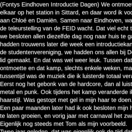
(Fontys Eindhoven Introductie Dagen) We ontmoe
elkaar op het station in Sittard, en daar word ik vo
aan Chloé en Damiën. Samen naar Eindhoven, wa
de teleurstelling van de FEID wacht. Dat viel echt
we besloten allen diezelfde dag nog naar huis te 
hadden trouwens later die week een introductiek
de studentenvereniging, we hadden ons allen bij
lid gemaakt. En dat was wel weer leuk. Tussen da
ontmoette en dat kamp, slechts enkele weken, maa
tussentijd was de muziek die ik luisterde totaal ve
Eerst nog het gebonk van de hardcore, dan al luist
metal en punk. Ook tijdens het kamp veranderde i
haarstijl. Was gestopt met gel in mijn haar te doen
Een paar maanden later had ik ook besloten mijn 
te laten groeien, en vorig jaar met carnaval het zw
Eigenlijk nog steeds met Tom als mijn voorbeeld.
Twee jaar geleden, dat was eigenlijk ook de tijd da