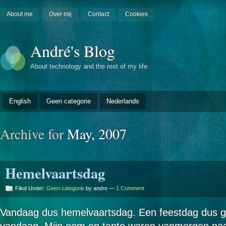
About me
Over mij
Contact
Cookies
André's Blog
About technology and the rest of my life
English
Geen categorie
Nederlands
Archive for
May, 2007
Hemelvaartsdag
Filed Under:
Geen categorie
by andre —
1 Comment
Vandaag dus hemelvaartsdag. Een feestdag dus g