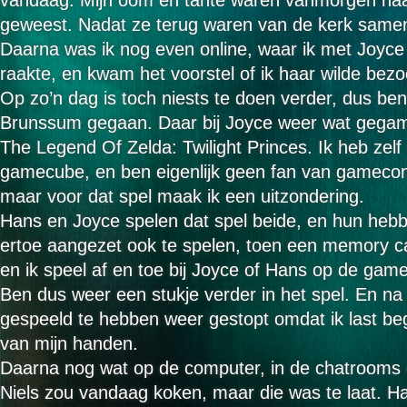
vandaag. Mijn oom en tante waren vanmorgen naa
geweest. Nadat ze terug waren van de kerk same
Daarna was ik nog even online, waar ik met Joyce
raakte, en kwam het voorstel of ik haar wilde bez
Op zo’n dag is toch niests te doen verder, dus ben
Brunssum gegaan. Daar bij Joyce weer wat gega
The Legend Of Zelda: Twilight Princes. Ik heb zelf
gamecube, en ben eigenlijk geen fan van gamecon
maar voor dat spel maak ik een uitzondering.
Hans en Joyce spelen dat spel beide, en hun heb
ertoe aangezet ook te spelen, toen een memory c
en ik speel af en toe bij Joyce of Hans op de gam
Ben dus weer een stukje verder in het spel. En na 
gespeeld te hebben weer gestopt omdat ik last beg
van mijn handen.
Daarna nog wat op de computer, in de chatrooms 
Niels zou vandaag koken, maar die was te laat. Ha