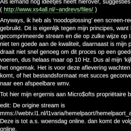
Als iemand nog ideetjes heeft hierover, suggesties
(
http://www.xs4all.nl/~andrevs/files/
)
Anyways, ik heb als ‘noodoplossing’ een screen-
gebruikt. Dit is eigenlijk tegen mijn principes, want 
gecomprimeerde stream en die op zulke wijze op
niet ten goede aan de kwaliteit, daarnaast is mijn
draait niet snel genoeg om dit proces op een goede
voeren, dus helaas maar op 10 Hz. Dus al mijn ‘ki
het ongemak. Het is voor deze aflevering wachten t
komt, of het bestandsformaat met succes geconv
naar een afspeelbare wmv.
Tot hier mijn ergernis aan Micro$ofts propriëtaire
edit: De origine stream is
mms://webtv.l1.nl/l1varia/hemelpaort/hemelpaort_
Deze is tot a.s. woensdag online. dan komt de vol
online.