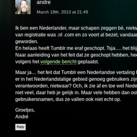
andre
March 18th, 2013 at 21:49
Ik ben een Nederlander, maar schapen zeggen bè, nietwa
van registratie was .nl .com en zo voort al bezet, vandaar
geworden.
En helaas heeft Tumblr me eraf geschopt. Tsja…. het bl
Naar aanleiding van het feit dat ze geschopt hebben, he
volgers het
volgende bericht
geplaatst.
Maar ja… het feit dat Tumblr een Nederlandse vertaling h
er in het Nederlandstalige gebied genoeg gebruikers zij
verantwoorden, nietwaar? Och, ik zie af en toe wel Ned
niet veel, daar heb je gelijk in. Maar vele hebben dan o
gebruikersnamen, dus ze vallen ook niet echt op.
Groetjes,
André
Reply